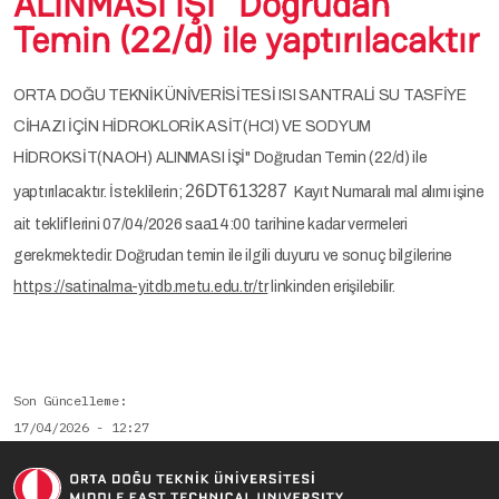
ALINMASI İŞİ" Doğrudan
Temin (22/d) ile yaptırılacaktır
ORTA DOĞU TEKNİK ÜNİVERİSİTESİ ISI SANTRALİ SU TASFİYE
CİHAZI İÇİN HİDROKLORİK ASİT(HCI) VE SODYUM
HİDROKSİT(NAOH) ALINMASI İŞİ" Doğrudan Temin (22/d) ile
26DT613287
yaptırılacaktır. İsteklilerin;
Kayıt Numaralı mal alımı işine
ait tekliflerini 07/04/2026 saa14:00 tarihine kadar vermeleri
gerekmektedir. Doğrudan temin ile ilgili duyuru ve sonuç bilgilerine
https://satinalma-yitdb.metu.edu.tr/tr
linkinden erişilebilir.
Son Güncelleme
17/04/2026 - 12:27