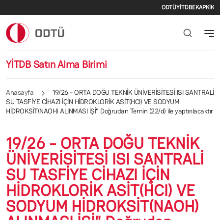
İkincil m
Ana içeriğe atla
ODTÜ
YİTDB
EKAP
KİK
YİTDB Satın Alma Birimi
Anasayfa
19/26 - ORTA DOĞU TEKNİK ÜNİVERİSİTESİ ISI SANTRALİ
SU TASFİYE CİHAZI İÇİN HİDROKLORİK ASİT(HCI) VE SODYUM
HİDROKSİT(NAOH) ALINMASI İŞİ" Doğrudan Temin (22/d) ile yaptırılacaktır
19/26 - ORTA DOĞU TEKNİK
ÜNİVERİSİTESİ ISI SANTRALİ
SU TASFİYE CİHAZI İÇİN
HİDROKLORİK ASİT(HCI) VE
SODYUM HİDROKSİT(NAOH)