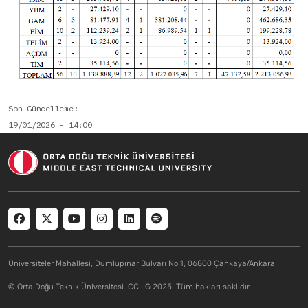
Son Güncelleme
19/01/2026 - 14:00
Social menu
Üniversiteler Mahallesi, Dumlupınar Bulvarı No:1, 06800 Çankaya/Ankara
© Orta Doğu Teknik Üniversitesi. CC-IG 2025. Tüm hakları saklıdır.