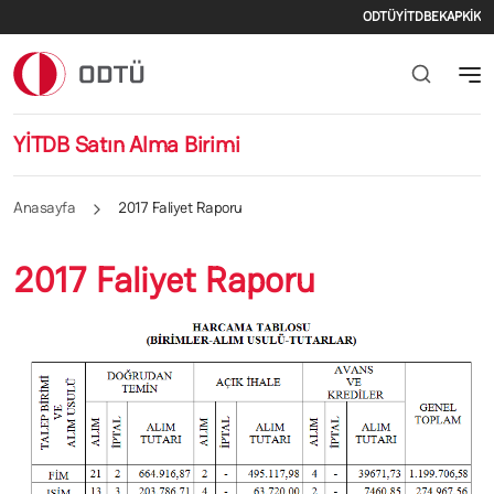
İkincil m
Ana içeriğe atla
ODTÜ
YİTDB
EKAP
KİK
YİTDB Satın Alma Birimi
Anasayfa
2017 Faliyet Raporu
2017 Faliyet Raporu