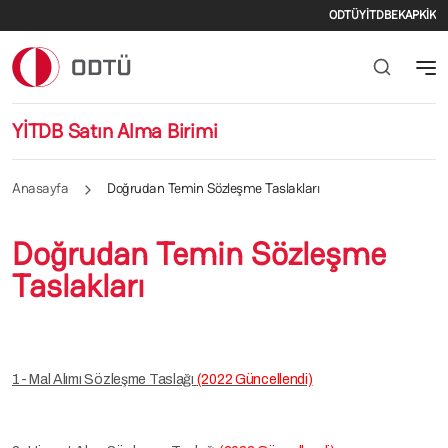
İkincil m
Ana içeriğe atla
ODTÜ
YİTDB
EKAP
KİK
YİTDB Satın Alma Birimi
Anasayfa
Doğrudan Temin Sözleşme Taslakları
Doğrudan Temin Sözleşme
Taslakları
1- Mal Alımı Sözleşme Taslağı
(2022 Güncellendi)