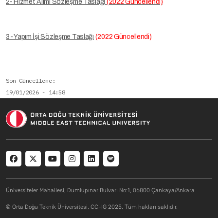
2- Hizmet Alımı Sözleşme Taslağı
(2022 Güncellendi)
3- Yapım İşi Sözleşme Taslağı
(2022 Güncellendi)
Son Güncelleme
19/01/2026 - 14:58
Social menu
Üniversiteler Mahallesi, Dumlupınar Bulvarı No:1, 06800 Çankaya/Ankara
© Orta Doğu Teknik Üniversitesi. CC-IG 2025. Tüm hakları saklıdır.