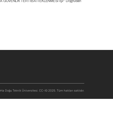
INA GÜVENLİK TERTİBATI EKLENMESİ İŞİ" Doğrudan
rta Doğu Teknik Üniversitesi. CC-IG 2025. Tüm hakları saklıdır.