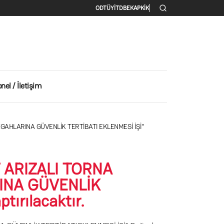
İkincil menü
ODTÜ
YİTDB
EKAP
KİK
nel / İletişim
 TEZGAHLARINA GÜVENLİK TERTİBATI EKLENMESİ İŞİ"
ET ARIZALI TORNA
RINA GÜVENLİK
ırılacaktır.