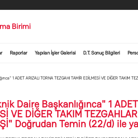
lma Birimi
ar
Raporlar
Yapılan İşler Galerisi
D.T. Sonuç Bilgileri
Perso
şkanlığınca" 1 ADET ARIZALI TORNA TEZGAHI TAMİR EDİLMESİ VE DİĞER TAKIM
Teknik Daire Başkanlığınca" 1 AD
Sİ VE DİĞER TAKIM TEZGAHLA
" Doğrudan Temin (22/d) ile yapt