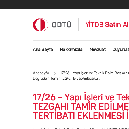
Ana içeriğe atla
YİTDB Satın A
Ana gezinti menüsü
Ana Sayfa
Hakkımızda
Mevzuat
Duyurul
Anasayfa
17/26 - Yapı İşleri ve Teknik Daire Ba
Doğrudan Temin (22/d) ile yaptırılacaktır.
17/26 - Yapı İşleri ve 
TEZGAHI TAMİR EDİLME
TERTİBATI EKLENMESİ İŞİ