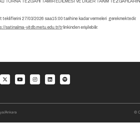
ET ARIZALI TORNA TEZGAHI TAMİR EDİLMESİ VE DİĞER TAKIM TEZGAHLAR
it tekliflerini 27/03/2026 saa15:00 tarihine kadar vermeleri gerekmektedir.
s://satinalma-yitdb.metu.edu.tr/tr
linkinden erişilebilir.
al menu
aya/Ankara
© O