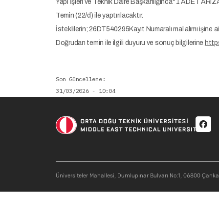
Yapı İşleri ve Teknik Daire Başkanlığınca" 1 AD
Temin (22/d) ile yaptırılacaktır.
İsteklilerin; 26DT540295Kayıt Numaralı mal alımı işine a
Doğrudan temin ile ilgili duyuru ve sonuç bilgilerine
http
Son Güncelleme
31/03/2026 - 10:04
Soci
Üniversiteler Mahallesi, Dumlupınar Bulvarı No:1, 06800 Çank